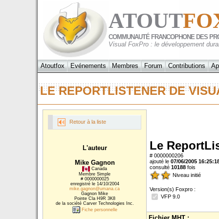
ATOUT
FO
COMMUNAUTÉ FRANCOPHONE DES PR
Visual FoxPro : le développement dura
Atoutfox
Evénements
Membres
Forum
Contributions
Ap
LE REPORTLISTENER DE VISUA
Retour à la liste
Le ReportLis
L'auteur
# 0000000206
ajouté le
07/06/2005 16:25:1
Mike Gagnon
consulté
10188
fois
Canada
Membre Simple
Niveau initié
# 0000000025
enregistré le 14/10/2004
mike.gagnon@umana.ca
Version(s) Foxpro :
Gagnon Mike
VFP 9.0
Pointe Cla H9R 3K8
de la société Carver Technologies Inc.
Fiche personnelle
Fichier MHT :