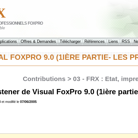
X
OFESSIONNELS FOXPRO
ble
plications
Offres & Demandes
Télécharger
Références
Liens
RSS
N
L FOXPRO 9.0 (1IÈRE PARTIE- LES
Contributions > 03 - FRX : Etat, impr
tener de Visual FoxPro 9.0 (1ière partie
8
et modifié le
07/06/2005