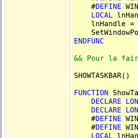
#
DEFINE
WIN
LOCAL
lnHan
lnHandle = F
SetWindowPos(
ENDFUNC
&& Pour la fai
SHOWTASKBAR()
FUNCTION
ShowTa
DECLARE
LO
DECLARE
LO
#
DEFINE
WIN
#
DEFINE
WIN
LOCAL
lnHan