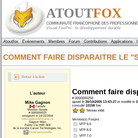
ATOUT
FOX
COMMUNAUTÉ FRANCOPHONE DES PROFESSIONNE
Visual FoxPro : le développement durable
Atoutfox
Evénements
Membres
Forum
Contributions
Applications
COMMENT FAIRE DISPARAITRE LE 
Retour à la liste
Comment faire dispa
L'auteur
# 0000000250
ajouté le
30/10/2005 13:43:27
et modifié le
2
Mike Gagnon
consulté
10158
fois
Canada
Membre Simple
Niveau initié
# 0000000025
enregistré le 14/10/2004
mike.gagnon@umana.ca
Version(s) Foxpro :
Gagnon Mike
VFP 9.0
Pointe Cla H9R 3K8
de la société Carver Technologies Inc.
VFP 8.0
Fiche personnelle
VFP 7.0