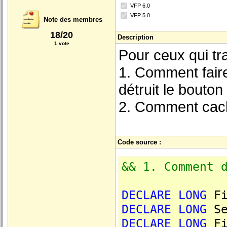
VFP 6.0
VFP 5.0
Note des membres
18/20
Description
1 vote
Pour ceux qui tr
1.
Comment faire 
détruit le bouton
2.
Comment cach
Code source :
&& 1. Comment 
DECLARE
LONG
Fi
DECLARE
LONG
Se
DECLARE
LONG
Fi