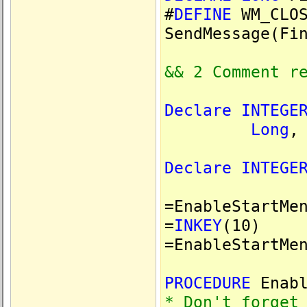
#
DEFINE
WM_CLOS
SendMessage(Fi
&& 2 Comment r
Declare
INTEGE
Long
Declare
INTEGE
=EnableStartMe
=
INKEY
(10)
=EnableStartMe
PROCEDURE
Enabl
* Don't forget