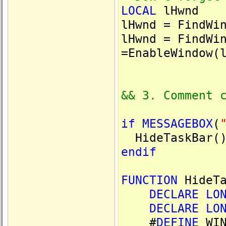
LOCAL
lHwnd
lHwnd = FindWi
lHwnd = FindWi
=EnableWindow(
&& 3. Comment 
if
MESSAGEBOX
(
HideTaskBar(
endif
FUNCTION
HideTa
DECLARE
LO
DECLARE
LO
#
DEFINE
WIN