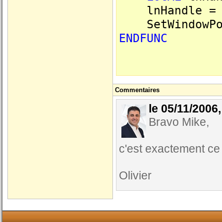
lnHandle = F
SetWindowPos(
ENDFUNC
Commentaires
le 05/11/2006
Bravo Mike,
c'est exactement ce q
Olivier