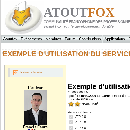
ATOUT
FOX
COMMUNAUTÉ FRANCOPHONE DES PROFESSIONNE
Visual FoxPro : le développement durable
Atoutfox
Evénements
Membres
Forum
Contributions
Applications
EXEMPLE D'UTILISATION DU SERV
Retour à la liste
Exemple d'utilisat
L'auteur
# 0000000355
ajouté le
10/10/2006 19:08:40
et modifié le
1
consulté
9519
fois
Niveau initié
Version(s) Foxpro :
VFP 9.0
VFP 8.0
Francis Faure
VFP 7.0