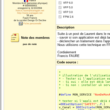
France
VFP 6.0
Membre Actif (personne physique)
# 0000000001
VFP 5.0
enregistré le 11/10/2004
francis.faure@wanagain.net
VFP 3.0
http://www.wanagain.net
58 ans
FPW 2.6
Faure Francis
de la société Design Or Decline
Fiche personnelle
Description
Suite à un post de Laurent dans le 
- savoir si son application est déjà l
Note des membres
- déclencher un traitement dans l'app
pas de note
Nous utilisions cette technique en F
Cordialement
Francis FAURE
Code source :
*
* illustration de l'utilisati
* - Tester si l'application e
* - Si oui : elle est déjà la
* - Si non : installer un ser
*
#
define
MON_SERVICE
"NomDeMon
* tester si l'appli est déjà 
=
DDEsetOption
(
"SAFETY"
,
.F.
)
v_Canal =
DDEInitiate
(MON_SER