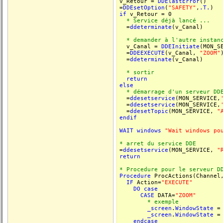
v_Retour =
DDElastError
()
=
DDEsetOption
(
"SAFETY"
,
.T.
)
if
v_Retour = 0
* Service déjà lancé ...
=
ddeterminate
(v_Canal)
* demander à l'autre instanc
v_Canal =
DDEInitiate
(MON_S
=
DDEEXECUTE
(v_Canal,
"ZOOM"
=
ddeterminate
(v_Canal)
* sortir
return
else
* démarrage d'un serveur DD
=
ddesetservice
(MON_SERVICE,
=
ddesetservice
(MON_SERVICE,
=
ddesetTopic
(MON_SERVICE,
"
endif
WAIT
windows
"Wait windows po
* arret du service DDE
=
ddesetservice
(MON_SERVICE,
"
return
* Procedure pour le serveur D
Procedure
ProcActions(Channel
IF
Action=
"EXECUTE"
DO
case
CASE
DATA=
"ZOOM"
* exemple
_screen
.
WindowState
= 
_screen
.
WindowState
= 
endcase