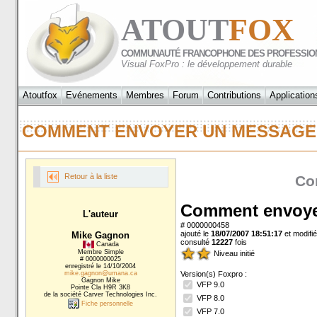
ATOUT
FOX
COMMUNAUTÉ FRANCOPHONE DES PROFESSIO
Visual FoxPro : le développement durable
Atoutfox
Evénements
Membres
Forum
Contributions
Application
COMMENT ENVOYER UN MESSAG
Retour à la liste
Con
Comment envoye
L'auteur
# 0000000458
ajouté le
18/07/2007 18:51:17
et modifié
Mike Gagnon
consulté
12227
fois
Canada
Membre Simple
Niveau initié
# 0000000025
enregistré le 14/10/2004
mike.gagnon@umana.ca
Version(s) Foxpro :
Gagnon Mike
VFP 9.0
Pointe Cla H9R 3K8
de la société Carver Technologies Inc.
VFP 8.0
Fiche personnelle
VFP 7.0