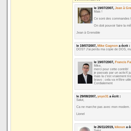
le 19/07/2007,
Jean à Gr
Mais !
Ce sont des commandes 
On doit pouvoir faire la mê
Jean à Grenoble
le 19/07/2007,
Mike Gagnon
a écrit :
DOS? J'ai perdu ma copie de DOS, ma
le 19/07/2007,
Francis Fa
Mike,
merci pour cette contrib!
je passais par un activX 
mais la c'est vraiement tro
bravo : cela va m'être utile
Cordialement
le 29/08/2007,
yoyo31
a écrit :
Salut,
Ca ne marche pas avec mon modem.
Lionel
le 26/11/2019,
kikoun
a éc
Salut