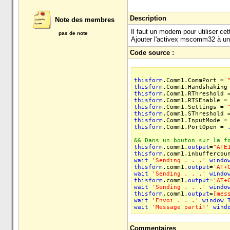
Description
Note des membres
Il faut un modem pour utiliser cet
pas de note
Ajouter l'activex mscomm32 à 
Code source :
thisform
.Comm1.CommPort =
thisform
.Comm1.Handshaking
thisform
.Comm1.RThreshold 
thisform
.Comm1.RTSEnable 
thisform
.Comm1.Settings =
thisform
.Comm1.SThreshold 
thisform
.Comm1.InputMode =
thisform
.Comm1.PortOpen =
&& Dans un bouton sur la f
thisform
.comm1.
output
=
"ATE
thisform
.comm1.inbuffercou
wait
'Sending . . .'
windo
thisform
.comm1.
output
=
'AT+
wait
'Sending . . .'
windo
thisform
.comm1.
output
=
'AT+
wait
'Sending . . .'
windo
thisform
.comm1.
output
=
[mes
wait
'Envoi . . .'
window
wait
'Message parti!'
wind
Commentaires