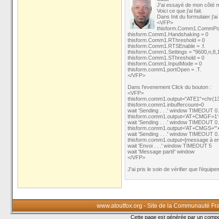
J'ai essayé de mon côté 
Voici ce que j'ai fait.
Dans Init du formulaier j'ai 
<VFP>
thisform.Comm1.CommPort
thisform.Comm1.Handshaking = 0
thisform.Comm1.RThreshold = 0
thisform.Comm1.RTSEnable = .f.
thisform.Comm1.Settings = "9600,n,8,
thisform.Comm1.SThreshold = 0
thisform.Comm1.InputMode = 0
thisform.comm1.portOpen = .T.
</VFP>
Dans l'evenement Click du bouton :
<VFP>
thisform.comm1.output="ATE1"+chr(1
thisform.comm1.inbuffercount=0
wait 'Sending . . .' window TIMEOUT 0
thisform.comm1.output='AT+CMGF=1'
wait 'Sending . . .' window TIMEOUT 0
thisform.comm1.output='AT+CMGS="'+
wait 'Sending . . .' window TIMEOUT 0
thisform.comm1.output=[message à en
wait 'Envoi . . .' window TIMEOUT 5
wait 'Message parti!' window
</VFP>
J'ai pris le soin de vérifier que l'éq
www.atoutfox.org - Site de la Communauté Fr
Cette page est générée par un com