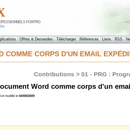
X
OFESSIONNELS FOXPRO
ble
plications
Offres & Demandes
Télécharger
Références
Liens
RSS
N
D COMME CORPS D'UN EMAIL EXPÉ
Contributions > 01 - PRG : Prog
 Document Word comme corps d'un emai
3
et modifié le
04/09/2009