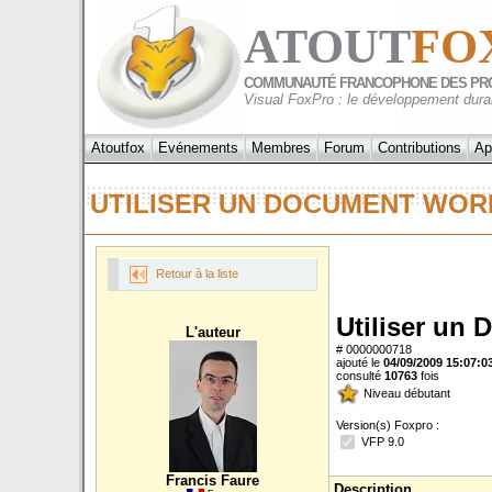
ATOUT
FO
COMMUNAUTÉ FRANCOPHONE DES PR
Visual FoxPro : le développement dura
Atoutfox
Evénements
Membres
Forum
Contributions
Ap
UTILISER UN DOCUMENT WOR
Retour à la liste
Utiliser un
L'auteur
# 0000000718
ajouté le
04/09/2009 15:07:0
consulté
10763
fois
Niveau débutant
Version(s) Foxpro :
VFP 9.0
Francis Faure
Description