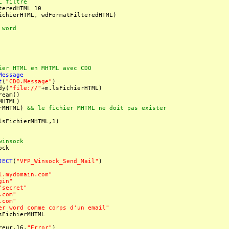
L filtré
teredHTML 10
ichierHTML, wdFormatFilteredHTML)
 word
ier HTML en MHTML avec CDO
Message
t
(
"CDO.Message"
)
dy(
"file://"
+m.lsFichierHTML)
ream()
MHTML)
rMHTML)
&& le fichier MHTML ne doit pas exister
lsFichierMHTML,1)
winsock
ock
JECT
(
"VFP_Winsock_Send_Mail"
)
l.mydomain.com"
gin"
"secret"
.com"
.com"
er word comme corps d'un email"
FichierMHTML
reur,16,
"Error"
)