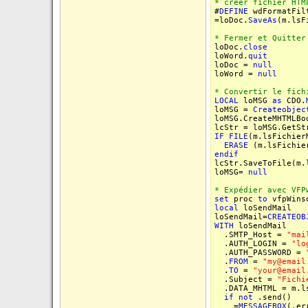
* créer fichier HTM
#
DEFINE
wdFormatFil
=loDoc.
SaveAs
(m.lsF
* Fermer et Quitter
loDoc.
close
loWord.
quit
loDoc =
null
loWord =
null
* Convertir le fich
LOCAL
loMSG
as
CDO.
loMSG =
Createobjec
loMSG.CreateMHTMLBo
lcStr = loMSG.GetSt
IF
FILE
(m.lsFichier
ERASE
(m.lsFichie
endif
lcStr.SaveToFile(m.
loMSG=
null
* Expédier avec VFP
set
proc
to
vfpWins
local
loSendMail
loSendMail=
CREATEOB
WITH
loSendMail
.SMTP_Host =
"mai
.AUTH_LOGIN =
"lo
.AUTH_PASSWORD =
.
FROM
=
"my@email
.
TO
=
"your@email
.Subject =
"Fichi
.DATA_MHTML = m.ls
if
not
.send()
=
MESSAGEBOX
(.er