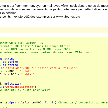
mails sur "comment envoyer un mail avec vfpwinsock dont le corps du messa
e compilation des enchainements de petits traitements permettant d'ouvrir un
 expédition.
s points il existe déjà des exemples sur www.atoutfox.org
ument WORD (OLE AUTOMATION)
ormat "HTML Filtré" (sans la soupe Office)
ier HTML en un fichier MHTML (avec CDO)
dier en email comme contenu du mail avec VFPwinsock
as
String
ML
as
String
ML
as
string
ile
(
"test.doc"
,
"DOC"
,
"Fichier Word à utiliser"
)
FichierDOC +
".html"
sFichierDOC +
".mhtml"
d.
Application
CT
(
"word.application"
)
&& pas utile, juste pour vérif
ments.
Open
(m.lsFichierDOC,
.T.
,
.T.
)
&& ouvrir / convertir si néce