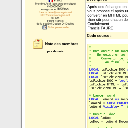
France
Membre Actif (personne physique)
Après des échanges en e
# 0000000001
enregistré le 11/10/2004
vous propose ci après un
francis.faure@wanagain.net
convertir en MHTML pour
http://www.wanagain.net
58 ans
Bien sûr pour chacun de
Faure Francis
Cordialement
de la société Design Or Decline
Fiche personnelle
Francis FAURE
Code source :
Note des membres
*
* But ouvrir un Doc
pas de note
* Enregistrer au f
* Converir le fich
* Au final l'expé
*
LOCAL
lsFichierDOC
LOCAL
lsFichierHT
LOCAL
lsFichierMHT
lsFichierDOC =
locf
lsFichierHTML = ls
lsFichierMHTML = l
* Lancer word
LOCAL
loWord
as
Wor
loWord =
CREATEOBJE
loWord.
Visible
=
.T.
* Ouvrir .doc
LOCAL
loDoc
loDoc = loWord.Docu