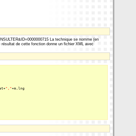
ON=FCONSULTER&ID=0000000715 La technique se nomme (en
 résultat de cette fonction donne un fichier XML avec
at+
","
+m.lng