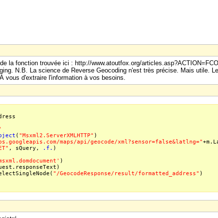
se de la fonction trouvée ici : http://www.atoutfox.org/articles.asp?ACTI
ng. N.B. La science de Reverse Geocoding n'est très précise. Mais utile. Le
À vous d'extraire l'information à vos besoins.
dress
'
bject
(
"Msxml2.ServerXMLHTTP"
)
ps.googleapis.com/maps/api/geocode/xml?sensor=false&latlng="
+m.L
ET"
, sQuery,
.f.
)
msxml.domdocument'
)
uest.responseText)
electSingleNode(
"/GeocodeResponse/result/formatted_address"
)