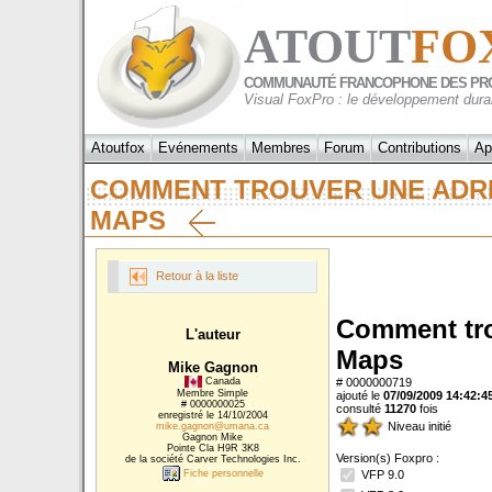
ATOUT
FO
COMMUNAUTÉ FRANCOPHONE DES PR
Visual FoxPro : le développement dura
Atoutfox
Evénements
Membres
Forum
Contributions
Ap
COMMENT TROUVER UNE ADRE
MAPS
Retour à la liste
Comment tro
L'auteur
Maps
Mike Gagnon
Canada
# 0000000719
Membre Simple
ajouté le
07/09/2009 14:42:4
# 0000000025
consulté
11270
fois
enregistré le 14/10/2004
Niveau initié
mike.gagnon@umana.ca
Gagnon Mike
Pointe Cla H9R 3K8
Version(s) Foxpro :
de la société Carver Technologies Inc.
Fiche personnelle
VFP 9.0