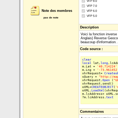
VFP 8.0
VFP 7.0
Note des membres
VFP 6.0
VFP 5.0
pas de note
Description
Voici la fonction inver
Anglais) Reverse Geocogi
beaucoup d'information. 
Code source :
clear
local
lat,
long
,lcAd
m.Lat =
'40.714224'
m.Lng =
'-73.961452
xhrRequest=
Createo
sQuery =
"http://ma
xhrRequest.
Open
(
"G
xhrRequest.send()
oXML=
CREATEOBJECT
(
'
oXML.
LoadXml
(xhrReq
m.lcAddress= oXML.s
?m.lcAddress.
text
Commentaires