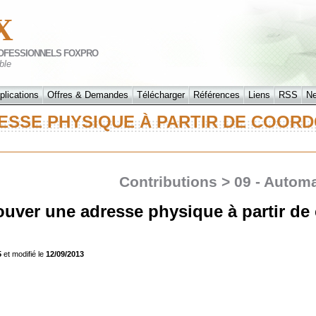
X
OFESSIONNELS FOXPRO
ble
plications
Offres & Demandes
Télécharger
Références
Liens
RSS
N
SSE PHYSIQUE À PARTIR DE COOR
Contributions > 09 - Autom
uver une adresse physique à partir d
5
et modifié le
12/09/2013