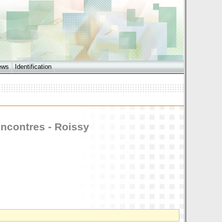
ews
Identification
encontres - Roissy