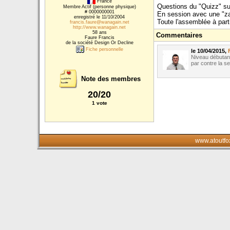
France
Questions du "Quizz" su
Membre Actif (personne physique)
# 0000000001
En session avec une "zap
enregistré le 11/10/2004
Toute l'assemblée à part
francis.faure@wanagain.net
http://www.wanagain.net
58 ans
Commentaires
Faure Francis
de la société Design Or Decline
Fiche personnelle
le 10/04/2015,
Niveau débutant
par contre la se
Note des membres
20/20
1 vote
www.atoutfo