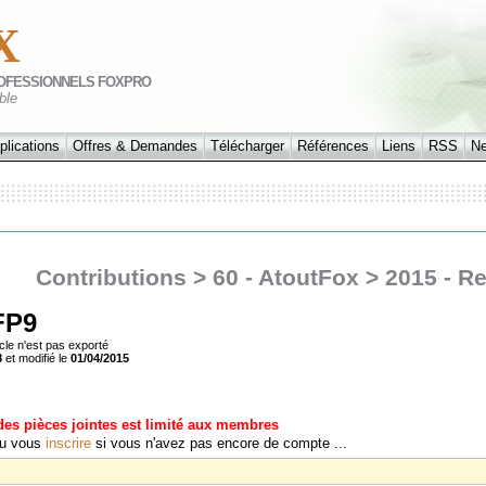
X
OFESSIONNELS FOXPRO
ble
plications
Offres & Demandes
Télécharger
Références
Liens
RSS
N
Contributions > 60 - AtoutFox > 2015 - R
FP9
cle n'est pas exporté
8
et modifié le
01/04/2015
des pièces jointes est limité aux membres
u vous
inscrire
si vous n'avez pas encore de compte ...