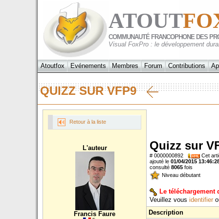
ATOUT
FO
COMMUNAUTÉ FRANCOPHONE DES PR
Visual FoxPro : le développement dura
Atoutfox
Evénements
Membres
Forum
Contributions
Ap
QUIZZ SUR VFP9
Retour à la liste
Quizz sur V
L'auteur
# 0000000892
Cet arti
ajouté le
01/04/2015 13:46:2
consulté
8065
fois
Niveau débutant
Le téléchargement 
Veuillez vous
identifier
o
Description
Francis Faure