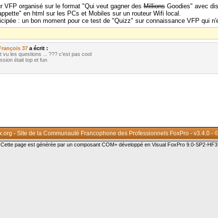
r VFP organisé sur le format "Qui veut gagner des
Millions
Goodies" avec dist
pette" en html sur les PCs et Mobiles sur un routeur Wifi local.
icipée : un bon moment pour ce test de "Quizz" sur connaissance VFP qui n'est
François 37
a écrit :
 vu les questions ... ??? c'est pas cool
ssion était top et fun
x.org - Site de la Communauté Francophone des Professionnels FoxPro - v3.4.0 - 
Cette page est générée par un composant COM+ développé en Visual FoxPro 9.0-SP2-HF3