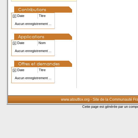
Date
Titre
Aucun enregistrement ...
Date
Nom
Aucun enregistrement ...
Date
Titre
Aucun enregistrement ...
www.atoutfox.org - Site de la Communauté Fr
Cette page est générée par un com