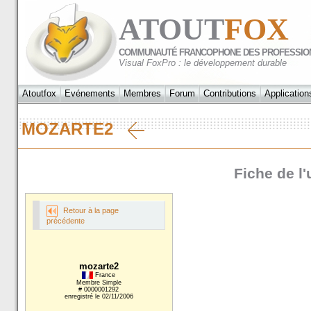
ATOUT
FOX
COMMUNAUTÉ FRANCOPHONE DES PROFESSIO
Visual FoxPro : le développement durable
Atoutfox
Evénements
Membres
Forum
Contributions
Application
MOZARTE2
Fiche de l'
Retour à la page
précédente
mozarte2
France
Membre Simple
# 0000001292
enregistré le 02/11/2006