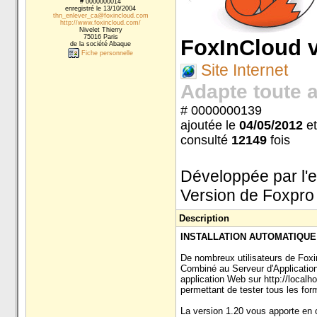
# 0000000014
enregistré le 13/10/2004
thn_enlever_ca@foxincloud.com
http://www.foxincloud.com/
Nivelet Thierry
75016 Paris
FoxInCloud v
de la société Abaque
Fiche personnelle
Site Internet
Adapte toute 
# 0000000139
ajoutée le
04/05/2012
et
consulté
12149
fois
Développée par l'e
Version de Foxpro
Description
INSTALLATION AUTOMATIQU
De nombreux utilisateurs de Foxin
Combiné au Serveur d'Application,
application Web sur http://local
permettant de tester tous les form
La version 1.20 vous apporte en o