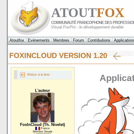
ATOUT
FOX
COMMUNAUTÉ FRANCOPHONE DES PROFESSIO
Visual FoxPro : le développement durable
Atoutfox
Evénements
Membres
Forum
Contributions
Application
FOXINCLOUD VERSION 1.20
Retour à la liste
Applicat
L'auteur
FoxInCloud (Th. Nivelet)
France
Membre Simple