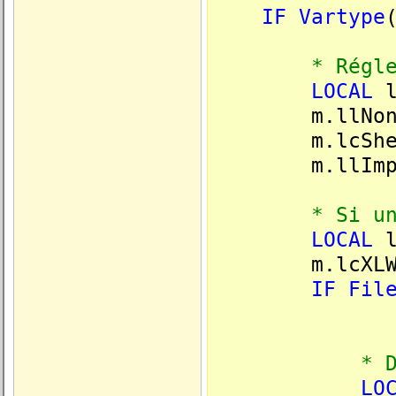
IF
Vartype
* Régler les
LOCAL
l
m.llNonVer
m.lcShee
m.llImpor
* Si un clas
LOCAL
l
m.lcXLWBA
IF
Fil
* Détermine
LO