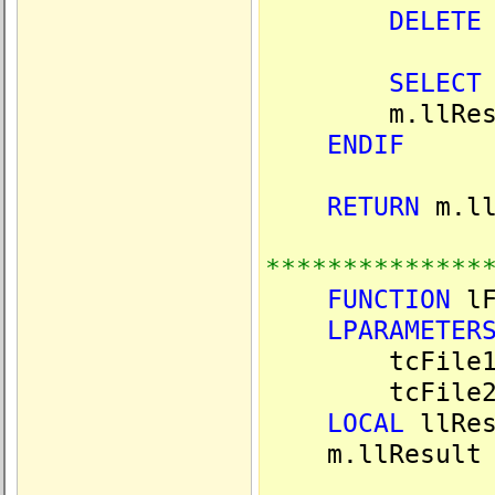
DELETE
SELECT
m.llResu
ENDIF
RETURN
m.ll
**************
FUNCTION
lF
LPARAMETER
tcFile1Ad
tcFile
LOCAL
llRes
m.llResult