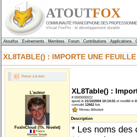
ATOUT
FOX
COMMUNAUTÉ FRANCOPHONE DES PROFESSIONNE
Visual FoxPro : le développement durable
Atoutfox
Evénements
Membres
Forum
Contributions
Applications
XL8TABLE() : IMPORTE UNE FEUILL
Retour à la liste
XL8Table() : Impor
L'auteur
# 0000000022
ajouté le
21/10/2004 10:14:01
et modifié le
0
consulté
12662
fois
Niveau débutant
Description
* Les noms des c
FoxInCloud (Th. Nivelet)
France
Membre Simple