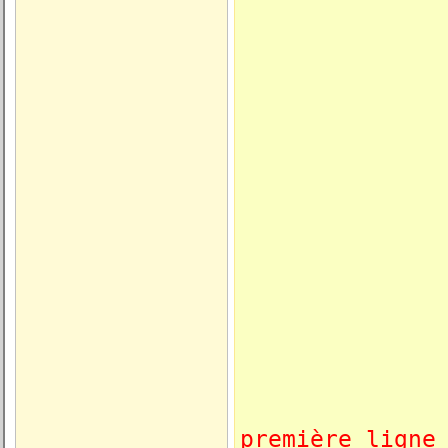
* Renommer
m.lcDBFIm
* Efface
m.lc
première ligne