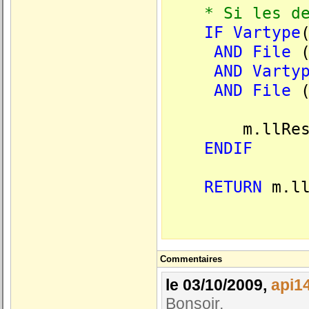
* Si les deux
IF
Vartype
AND
File
(
AND
Varty
AND
File
(
m.llResu
ENDIF
RETURN
m.ll
Commentaires
le 03/10/2009,
api1
Bonsoir,