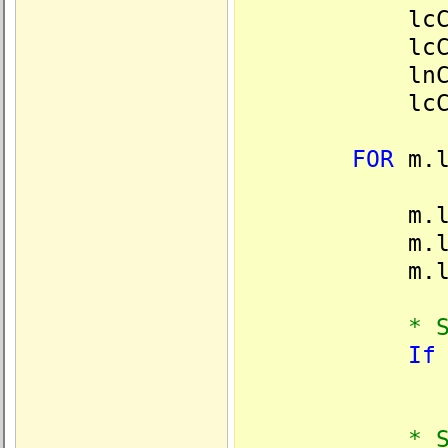
lcChNou
lcChAn
lnChpI
lcChp
FOR
m.l
m.lcCh
m.lcChN
m.lcChN
* Si le nou
If
* Sinon (n