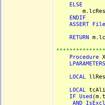
ELSE
m.lcResu
ENDIF
ASSERT
Fil
RETURN
m.lc
**************
Procedure
X
LPARAMETER
LOCAL
llRes
LOCAL
tcAli
IF
Used
(m.
AND
IsExc