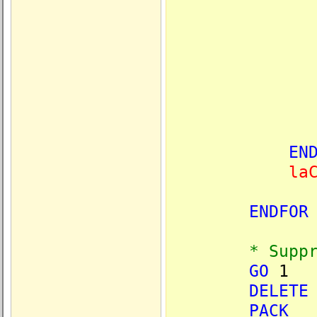
m.lcC
m.lcC
* Renomm
EN
la
ENDFOR
* Supprimer l
GO
1
DELETE
PACK