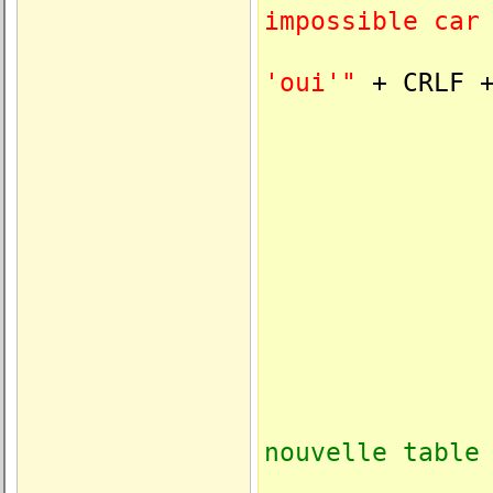
impossible car
'oui'"
+ CRLF +
* Si la f
m.lcD
m.lnS
m.llS
nouvelle table