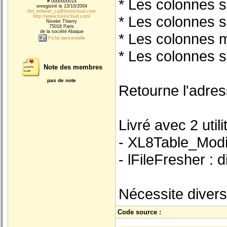
* Les colonnes 
# 0000000014
enregistré le 13/10/2004
thn_enlever_ca@foxincloud.com
* Les colonnes s
http://www.foxincloud.com/
Nivelet Thierry
75016 Paris
de la société Abaque
* Les colonnes 
Fiche personnelle
* Les colonnes s
Note des membres
pas de note
Retourne l'adress
Livré avec 2 utili
- XL8Table_ModiS
- lFileFresher : d
Nécessite divers
Code source :