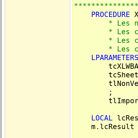
**************
PROCEDURE
X
* Les noms de
* Les colonn
* Les colonn
* Les colonne
LPARAMETER
tcXLWBAd
tcSheet
tlNonVeri
tlImport
LOCAL
lcRe
m.lcResult