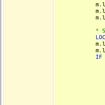
m.lcXLW
m.lcDBF
m.lcDBFAd
* Si import 
LO
m.llImport
m.lcResul
IF
* Si le cl
m.lnHa
m.llImpor