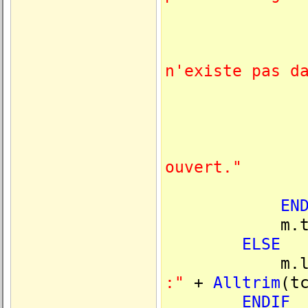
m.lc
n'existe pas d
m.lcR
ouvert."
EN
m.tlNonVer
ELSE
m.lcRes
:"
+
Alltrim
(t
ENDIF