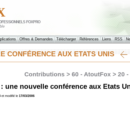
X
OFESSIONNELS FOXPRO
ble
plications
Offres & Demandes
Télécharger
Références
Liens
RSS
N
LE CONFÉRENCE AUX ETATS UNIS
Contributions > 60 - AtoutFox > 20 
: une nouvelle conférence aux Etats Un
8
et modifié le
17/03/2006