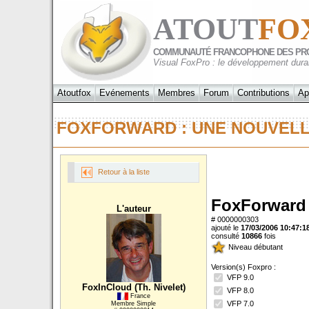
ATOUT
FO
COMMUNAUTÉ FRANCOPHONE DES PR
Visual FoxPro : le développement dura
Atoutfox
Evénements
Membres
Forum
Contributions
Ap
FOXFORWARD : UNE NOUVEL
Retour à la liste
FoxForward 
L'auteur
# 0000000303
ajouté le
17/03/2006 10:47:1
consulté
10866
fois
Niveau débutant
Version(s) Foxpro :
VFP 9.0
FoxInCloud (Th. Nivelet)
VFP 8.0
France
VFP 7.0
Membre Simple