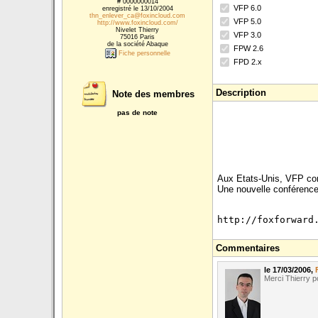
# 0000000014
VFP 6.0
enregistré le 13/10/2004
thn_enlever_ca@foxincloud.com
VFP 5.0
http://www.foxincloud.com/
Nivelet Thierry
VFP 3.0
75016 Paris
de la société Abaque
FPW 2.6
Fiche personnelle
FPD 2.x
Description
Note des membres
pas de note
Aux Etats-Unis, VFP con
Une nouvelle conférence 
http://foxforward
Commentaires
le 17/03/2006,
Merci Thierry po