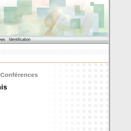
ews
Identification
- Conférences
is