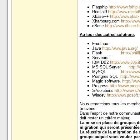
Flagship
http://www.fship
Recital9
http://www.recita
Xbase++
http://www.alas
Xharbourg.com
http://www
dBase
http://www.dbase.fr
Au tour des autres solutions
Frontaux :
Java
http://www.java.org/
Flash
http://phil
Serveurs :
IBM DB2
http://www-306.
MS SQL Server
http:/
MySQL
http://www
Postgres SQL
http://www.
Magic software.
http://ww
Progress
http://www.progr
S7solutions
http://www.s7
Windev
http://www.pcsoft.f
Nous remercions tous les membres 
trouvées.
Dans l'esprit de notre communaut
doit rester un critère majeur.
La mise en place de groupes de 
migration qui seront présenté
La réussite de la migration de
groupe auquel vous voulez par