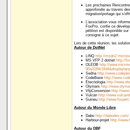
Les prochaines Rencontres
approfondie au travers des 
migration/portage qui s'off
L'association vous informe
FoxPro, confie ce développ
pétition est disponible sur
consigne à ce sujet.
Lors de cette réunion, les solutio
Autour de DotNet
LINQ
http://msdn2.micros
MS VFP 2 dotnet
http://f
OLEDB
http://www.micros
95a3289c5fd4&displaylan
Sedna
http://www.codeple
CodeBase
http://www.cod
Etecnologia
http://www.ete
Olymars
http://www.olyma
VfpConversion
http://www
Vulcan
http://www.vulcan
Guineu
http://www.foxpert
Autour du Monde Libre
Dabo
http://dabodev.com/
Harbour-projet
http://www.h
Autour du DBF