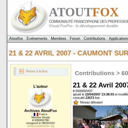
ATOUT
FOX
COMMUNAUTÉ FRANCOPHONE DES PROFESSIO
Visual FoxPro : le développement durable
Atoutfox
Evénements
Membres
Forum
Contributions
Application
21 & 22 AVRIL 2007 - CAUMONT 
Retour à la liste
Contributions > 6
21 & 22 Avril 20
L'auteur
# 0000000437
ajouté le
22/04/2007 13:38:03
et modifié
consulté
23573
fois
Niveau débutant
Archives AtoutFox
France
Membre Simple
# 0000002786
enregistré le 08/03/2010
archives@atoutfox.org