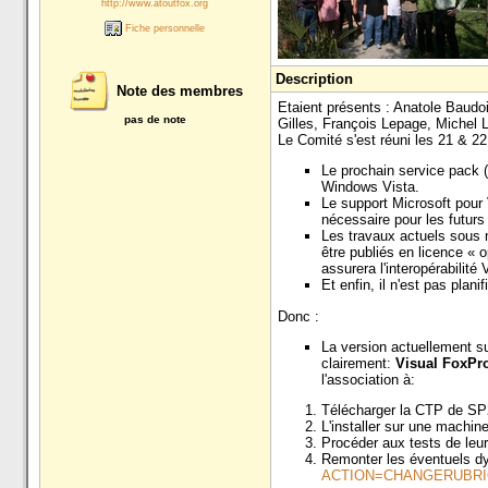
http://www.atoutfox.org
Fiche personnelle
Description
Note des membres
Etaient présents : Anatole Baudo
pas de note
Gilles, François Lepage, Miche
Le Comité s'est réuni les 21 & 2
Le prochain service pack (
Windows Vista.
Le support Microsoft pour 
nécessaire pour les futur
Les travaux actuels sous 
être publiés en licence « 
assurera l'interopérabilit
Et enfin, il n'est pas plan
Donc :
La version actuellement su
clairement:
Visual FoxPro
l'association à:
Télécharger la CTP de SP
L'installer sur une machi
Procéder aux tests de leu
Remonter les éventuels d
ACTION=CHANGERUBRIQ