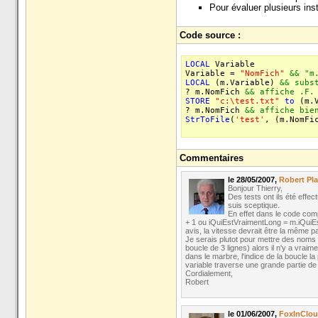
Pour évaluer plusieurs inst
Code source :
LOCAL
Variable
Variable =
"NomFich"
&& "m
LOCAL
(m.Variable)
&& subs
? m.NomFich
&& affiche .F.
STORE
"c:\test.txt"
to
(m.V
? m.NomFich
&& affiche bie
StrToFile
(
'test'
, (m.NomFi
Commentaires
le 28/05/2007,
Robert Pl
Bonjour Thierry,
Des tests ont ils été effe
suis sceptique.
En effet dans le code compi
+ 1 ou iQuiEstVraimentLong = m.iQuiE
avis, la vitesse devrait être la même par
Je serais plutot pour mettre des noms d
boucle de 3 lignes) alors il n'y a vra
dans le marbre, l'indice de la boucle la p
variable traverse une grande partie de l'
Cordialement,
Robert
le 01/06/2007,
FoxInCloud