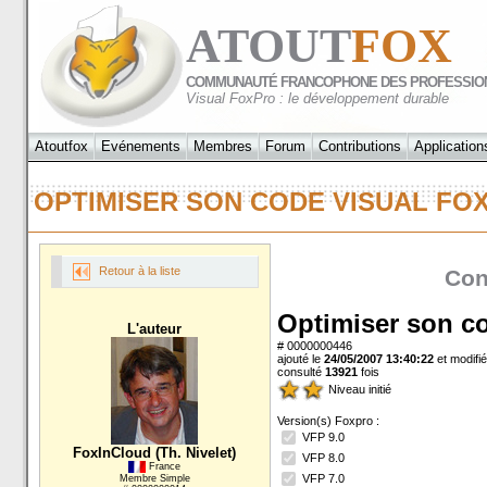
ATOUT
FOX
COMMUNAUTÉ FRANCOPHONE DES PROFESSIO
Visual FoxPro : le développement durable
Atoutfox
Evénements
Membres
Forum
Contributions
Application
OPTIMISER SON CODE VISUAL F
Retour à la liste
Con
Optimiser son c
L'auteur
# 0000000446
ajouté le
24/05/2007 13:40:22
et modifié
consulté
13921
fois
Niveau initié
Version(s) Foxpro :
VFP 9.0
FoxInCloud (Th. Nivelet)
VFP 8.0
France
VFP 7.0
Membre Simple