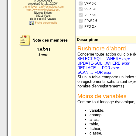
# 0000000014
VFP 6.0
enregistré le 13/10/2004
thn_enlever_ca@foxincloud.com
VFP 5.0
http://www.foxincloud.com/
Nivelet Thierry
VFP 3.0
75016 Paris
de la société Abaque
FPW 2.6
Fiche personnelle
FPD 2.x
Description
Note des membres
Rushmore d'abord
18/20
Concerne toute action qui cible 
1 vote
SELECT-SQL... WHERE
expr
UPDATE-SQL...WHERE
expr
REPLACE ... FOR
expr
SCAN ... FOR
expr
Si un la table comporte un index
enregistrements satisfaisant
expr
nombre d'enregistrements)
Moins de variables
Comme tout langage dynamique, V
variable,
champ,
alias,
table,
fichier,
classe,