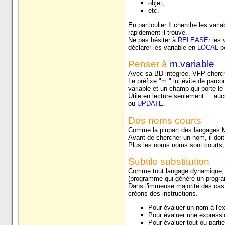
objet,
etc.
En particulier Il cherche les varia
rapidement il trouve.
Ne pas hésiter à
RELEASE
r les
déclarer les variable en
LOCAL
po
Penser à
m.variable
Avec sa BD intégrée, VFP cherche
Le préfixe "m." lui évite de parco
variable et un champ qui porte 
Utile en lecture seulement ... au
ou
UPDATE
.
Des noms courts
Comme la plupart des langages M
Avant de chercher un nom, il doit
Plus les noms noms sont courts, p
Subtile substitution
Comme tout langage dynamique, V
(programme qui génère un progr
Dans l'immense majorité des cas
créons des instructions.
Pour évaluer un nom à l'ex
Pour évaluer une expressio
Pour évaluer tout ou partie