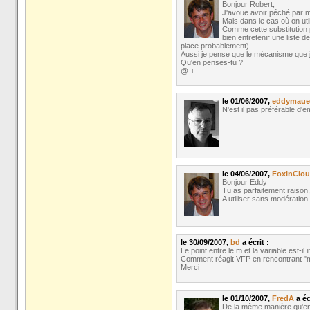
Bonjour Robert,
J'avoue avoir péché par m
Mais dans le cas où on uti
Comme cette substitution pe
bien entretenir une liste 
place probablement).
Aussi je pense que le mécanisme que je 
Qu'en penses-tu ?
@ +
le 01/06/2007,
eddymaue
N'est il pas préférable d
le 04/06/2007,
FoxInCloud
Bonjour Eddy
Tu as parfaitement raison,
A utiliser sans modérati
le 30/09/2007,
bd
a écrit :
Le point entre le m et la variable est-il
Comment réagit VFP en rencontrant "mV
Merci
le 01/10/2007,
FredA
a écr
De la même manière qu'entr