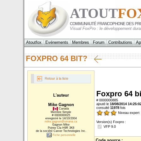
ATOUT
FO
COMMUNAUTÉ FRANCOPHONE DES PR
Visual FoxPro : le développement dura
Atoutfox
Evénements
Membres
Forum
Contributions
Ap
FOXPRO 64 BIT?
Retour à la liste
Foxpro 64 b
L'auteur
# 0000000885
ajouté le
18/08/2014 14:25:0
Mike Gagnon
consulté
11978
fois
Canada
Membre Simple
Niveau expert
# 0000000025
enregistré le 14/10/2004
mike.gagnon@umana.ca
Version(s) Foxpro :
Gagnon Mike
VFP 9.0
Pointe Cla H9R 3K8
de la société Carver Technologies Inc.
Fiche personnelle
Code source :