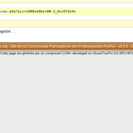
view
.php?pic=1088xm9&s=8#.U_HxvOl0yHv
istré ...
x.org - Site de la Communauté Francophone des Professionnels FoxPro - v3.4.0 - 
Cette page est générée par un composant COM+ développé en Visual FoxPro 9.0-SP2-HF3