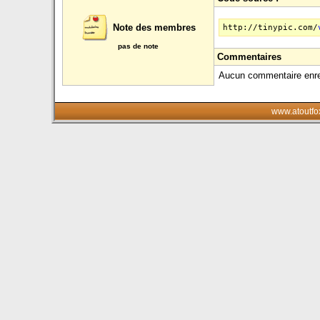
Note des membres
http://tinypic.com/
pas de note
Commentaires
Aucun commentaire enreg
www.atoutfo