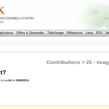
X
OFESSIONNELS FOXPRO
ble
plications
Offres & Demandes
Télécharger
Références
Liens
RSS
N
Contributions > 25 - Ima
it?
2
et modifié le
18/08/2014