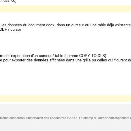
77.59 Ko)
les données du document docx, dans un curseur ou une table déjà existante 
DBF / cursor
re de l'exportation d'un curseur / table (comme COPY TO XLS)
e pour exporter des données affichées dans une grille ou celles qui figurent da
n problème concernant l'importation des codebarres EAN13. Le champ du cursor correspondan