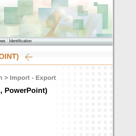
ews
Identification
POINT)
 > Import - Export
, PowerPoint)