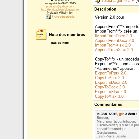
Télécharger le ZIP
(4
# 0000004149
enregistré le 09/01/2015
praisach@yahoo.com
Description
http://praisachion.blogspot.ro
Praisach Vilhelm-Ion
Version 2.0 pour
Fiche personnelle
AppendFrom***x importe 
ImportFrom***x crée un 
Note des membres
IMportFormDocx 2.0
AppendFromDocx 2.0
pas de note
ImportFromXlsx 2.0
AppendFromXlsx 2.0
CopyTo***x - un procédu
ExportTo***x - une class
"Paramètres" apparaît
ExportToPptx 2.0
CopyToPptx 2.0
ExportToDocx 2.0
CopyToDocx 2.0
ExportToXlsx 2.0
CopyToXlsx 3.0
Commentaires
le 28/01/2016,
jpb
a écrit :
Bonjour,
Merci pour ta contribution.
Il semblerait qu'il y ait u
capacité numérique.
Cordialement.
Jean-Pierre Bataille