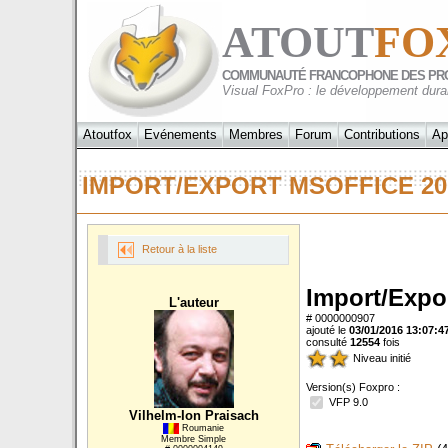
ATOUT
FO
COMMUNAUTÉ FRANCOPHONE DES PR
Visual FoxPro : le développement dura
Atoutfox
Evénements
Membres
Forum
Contributions
Ap
IMPORT/EXPORT MSOFFICE 20
Retour à la liste
Import/Expo
L'auteur
# 0000000907
ajouté le
03/01/2016 13:07:4
consulté
12554
fois
Niveau initié
Version(s) Foxpro :
VFP 9.0
Vilhelm-Ion Praisach
Roumanie
Membre Simple