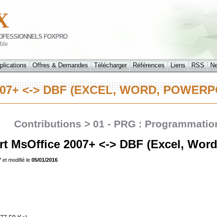
X
OFESSIONNELS FOXPRO
ble
plications
Offres & Demandes
Télécharger
Références
Liens
RSS
N
07+ <-> DBF (EXCEL, WORD, POWER
Contributions > 01 - PRG : Programmation
rt MsOffice 2007+ <-> DBF (Excel, Word
7
et modifié le
05/01/2016