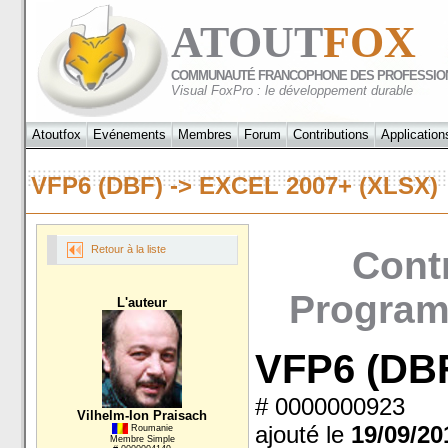
ATOUT
FOX
COMMUNAUTÉ FRANCOPHONE DES PROFESSIO
Visual FoxPro : le développement durable
Atoutfox
Evénements
Membres
Forum
Contributions
Application
VFP6 (DBF) -> EXCEL 2007+ (XLSX
Retour à la liste
Contr
Programm
L'auteur
VFP6 (DBF)
# 0000000923
Vilhelm-Ion Praisach
ajouté le
19/09/20
Roumanie
Membre Simple