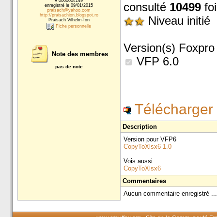
# 0000004149
consulté
10499
foi
enregistré le 09/01/2015
praisach@yahoo.com
http://praisachion.blogspot.ro
Niveau initié
Praisach Vilhelm-Ion
Fiche personnelle
Version(s) Foxpro 
Note des membres
VFP 6.0
pas de note
Télécharger 
Description
Version pour VFP6
CopyToXlsx6 1.0
Vois aussi
CopyToXlsx6
Commentaires
Aucun commentaire enregistré ...