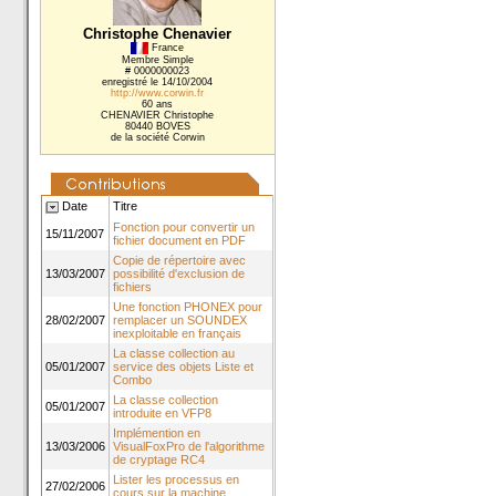
Christophe Chenavier
France
Membre Simple
# 0000000023
enregistré le 14/10/2004
http://www.corwin.fr
60 ans
CHENAVIER Christophe
80440 BOVES
de la société Corwin
Date
Titre
Fonction pour convertir un
15/11/2007
fichier document en PDF
Copie de répertoire avec
13/03/2007
possibilité d'exclusion de
fichiers
Une fonction PHONEX pour
28/02/2007
remplacer un SOUNDEX
inexploitable en français
La classe collection au
05/01/2007
service des objets Liste et
Combo
La classe collection
05/01/2007
introduite en VFP8
Implémention en
13/03/2006
VisualFoxPro de l'algorithme
de cryptage RC4
Lister les processus en
27/02/2006
cours sur la machine