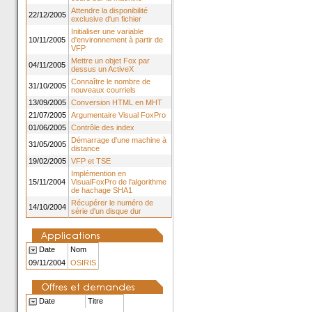
Attendre la disponibilité
22/12/2005
exclusive d'un fichier
Initialiser une variable
10/11/2005
d'environnement à partir de
VFP
Mettre un objet Fox par
04/11/2005
dessus un ActiveX
Connaître le nombre de
31/10/2005
nouveaux courriels
13/09/2005
Conversion HTML en MHT
21/07/2005
Argumentaire Visual FoxPro
01/06/2005
Contrôle des index
Démarrage d'une machine à
31/05/2005
distance
19/02/2005
VFP et TSE
Implémention en
15/11/2004
VisualFoxPro de l'algorithme
de hachage SHA1
Récupérer le numéro de
14/10/2004
série d'un disque dur
Date
Nom
09/11/2004
OSIRIS
Date
Titre