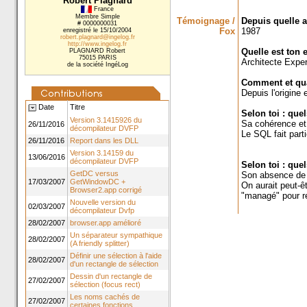
Robert Plagnard
France
Membre Simple
Témoignage /
Depuis quelle a
# 0000000031
Fox
1987
enregistré le 15/10/2004
robert.plagnard@ingelog.fr
http://www.ingelog.fr
Quelle est ton 
PLAGNARD Robert
75015 PARIS
Architecte Exper
de la société IngéLog
Comment et qua
Depuis l'origine
Date
Titre
Selon toi : quel
Version 3.1415926 du
Sa cohérence et s
26/11/2016
décompilateur DVFP
Le SQL fait part
26/11/2016
Report dans les DLL
Version 3.14159 du
13/06/2016
décompilateur DVFP
Selon toi : quel
GetDC versus
Son absence de ma
17/03/2007
GetWindowDC +
On aurait peut-ê
Browser2.app corrigé
"managé" pour r
Nouvelle version du
02/03/2007
décompilateur Dvfp
28/02/2007
browser.app amélioré
Un séparateur sympathique
28/02/2007
(A friendly splitter)
Définir une sélection à l'aide
28/02/2007
d'un rectangle de sélection
Dessin d'un rectangle de
27/02/2007
sélection (focus rect)
Les noms cachés de
27/02/2007
certaines fonctions