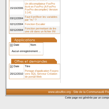
Un décompilateur FoxPro
écrit en FoxPro (A FoxPro
15/10/2006
FoxPro decompiler) Version
3.141
Faut-il préfixer les variables
03/12/2004
par "m." ?
02/12/2004
Fonction Escalier
Fonction permettant de lire
02/12/2004
une clé dans un fichier INI
Date
Nom
Aucun enregistrement ...
Date
Titre
Portage d'application Foxpro
20/12/2010
vers SQL Serveur Création
de portail Web
www.atoutfox.org - Site de la Communauté Fr
Cette page est générée par un com