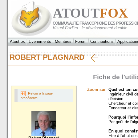
ATOUT
FOX
COMMUNAUTÉ FRANCOPHONE DES PROFESSIO
Visual FoxPro : le développement durable
Atoutfox
Evénements
Membres
Forum
Contributions
Application
ROBERT PLAGNARD
Fiche de l'uti
Zoom sur
Quel est ton cu
Retour à la page
Ingénieur civil 
précédente
décision.
Chercheur et con
Fondateur et dir
Pourquoi l'info
Par goût de l'alg
En quoi consist
Etre à l'affut d