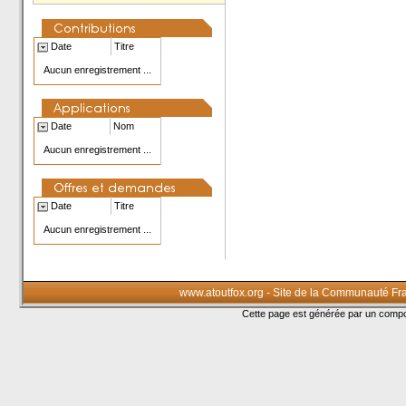
Date
Titre
Aucun enregistrement ...
Date
Nom
Aucun enregistrement ...
Date
Titre
Aucun enregistrement ...
www.atoutfox.org - Site de la Communauté Fr
Cette page est générée par un com