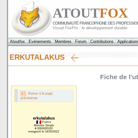
ATOUT
FOX
COMMUNAUTÉ FRANCOPHONE DES PROFESSIO
Visual FoxPro : le développement durable
Atoutfox
Evénements
Membres
Forum
Contributions
Application
ERKUTALAKUS
Fiche de l'u
Retour à la page
précédente
erkutalakus
France
Membre Simple
# 0000005320
enregistré le 24/05/2022