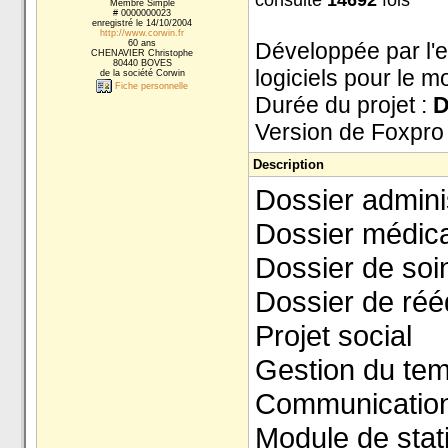
consulté
14692
fois
Membre Simple
# 0000000023
enregistré le 14/10/2004
http://www.corwin.fr
60 ans
Développée par l'e
CHENAVIER Christophe
80440 BOVES
logiciels pour le m
de la société Corwin
Fiche personnelle
Durée du projet :
D
Version de Foxpro
Description
Dossier adminis
Dossier médica
Dossier de soi
Dossier de réé
Projet social
Gestion du tem
Communication 
Module de stat