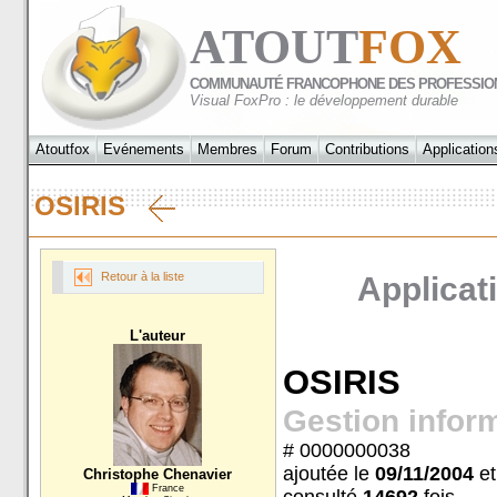
ATOUT
FOX
COMMUNAUTÉ FRANCOPHONE DES PROFESSIO
Visual FoxPro : le développement durable
Atoutfox
Evénements
Membres
Forum
Contributions
Application
OSIRIS
Retour à la liste
Applicati
L'auteur
OSIRIS
Gestion infor
# 0000000038
ajoutée le
09/11/2004
et
Christophe Chenavier
France