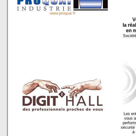
www.proquai.fr
V
la réa
en m
Sociét
Les en
vous a
perform
sécurité
à 