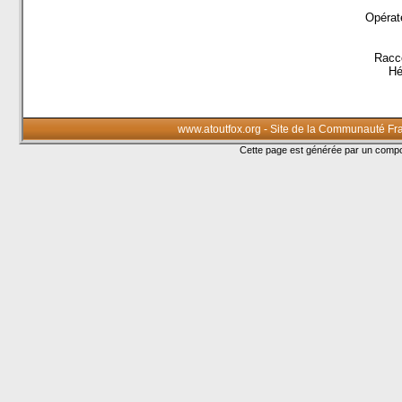
Opérate
Racco
Hé
www.atoutfox.org - Site de la Communauté Fr
Cette page est générée par un com