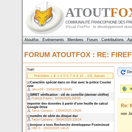
ATOUT
FO
COMMUNAUTÉ FRANCOPHONE DES PR
Visual FoxPro : le développement dura
Atoutfox
Evénements
Membres
Forum
Contributions
Ap
FORUM ATOUTFOX : RE: FIRE
Sujet
Der
Précédent
1
2
3
4
5
6
7
8
9
10
...131
Suivant
Caractère spécial dans un état avec la police Courier
new
V
olivvv59 - 23/04/2025 16h45
SIRET vérification - clé de contrôle (dernier chiffre)
Francis Faure - 16/04/2025 20h33
importer des données à partir d'une feuille de calcul
Re: f
Google Drive
Tarso Campos - 13/04/2025 23h06
non Je
numéro de série du disque dur
Tarso Campos - 09/04/2025 21h24
bonjour a tous Recherche developpeur Foxincloud
HBCS - 25/03/2025 14h15