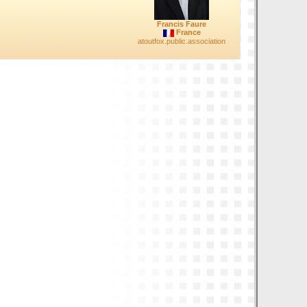
Francis Faure
France
atoutfox.public.association