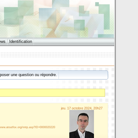
ews
Identification
poser une question ou répondre.
jeu. 17 octobre 2024, 20h27
/www.atoutfox.org/nntp.asp?ID=0000020220