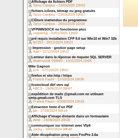
Affichage de fichiers PDF
Tarso Campos - 23/03/2025 23h03
fichiers icônes, bitmap ou jpeg gratuits
Tarso Campos - 23/03/2025 19h51
Clôture inattendue du programme
Tarso Campos - 28/02/2025 01h36
VFPWINSOCK ne fonctionne plus
coppensg - 03/01/2025 12h00
pré requis installation CFP 9.0 sur Win10 et Win7 32b
fp7253 - 29/12/2024 10h21
-Impression - gestion page setup
Adel - 22/12/2024 18h12
Lenteur dans la réponse de requete SQL SERVER
Abderrazak OMARI - 13/11/2024 11h06
Mike Gagnon
jcriv - 07/11/2024 18h51
firefox et site http / https
Francis Faure - 17/10/2024 18h36
foxincloud dbf vers sql
HBCS - 19/09/2024 08h57
expédition de mails @gmail.com en utilisant
smtp.gmail.com TLS
Francis Faure - 02/09/2024 13h18
Extraction texte d'un PDF
jpb - 27/08/2024 06h18
Affichage d'image distante dans un formaulaire
Aimé - 23/08/2024 20h30
communiquer sur internet avec Vfp6
Jacky - 18/07/2024 08h48
Aide récupération prog sous FoxPro 2.6a