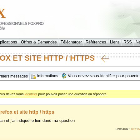
X
OFESSIONNELS FOXPRO
ble
plications
Offres & Demandes
Télécharger
Références
Liens
RSS
N
FOX ET SITE HTTP / HTTPS
Vous devez vous
pour pouvoir 
Informations
identifier
niers messages
ous devez vous
identifier
pour pouvoir poser une question ou répondre.
irefox et site http / https
an et j'ai indiqué le lien dans ma question
Permalink :
http:/