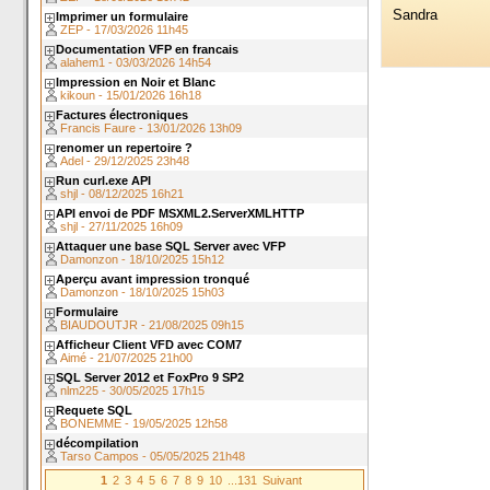
Sandra
Imprimer un formulaire
ZEP - 17/03/2026 11h45
Documentation VFP en francais
alahem1 - 03/03/2026 14h54
Impression en Noir et Blanc
kikoun - 15/01/2026 16h18
Factures électroniques
Francis Faure - 13/01/2026 13h09
renomer un repertoire ?
Adel - 29/12/2025 23h48
Run curl.exe API
shjl - 08/12/2025 16h21
API envoi de PDF MSXML2.ServerXMLHTTP
shjl - 27/11/2025 16h09
Attaquer une base SQL Server avec VFP
Damonzon - 18/10/2025 15h12
Aperçu avant impression tronqué
Damonzon - 18/10/2025 15h03
Formulaire
BIAUDOUTJR - 21/08/2025 09h15
Afficheur Client VFD avec COM7
Aimé - 21/07/2025 21h00
SQL Server 2012 et FoxPro 9 SP2
nlm225 - 30/05/2025 17h15
Requete SQL
BONEMME - 19/05/2025 12h58
décompilation
Tarso Campos - 05/05/2025 21h48
1
2
3
4
5
6
7
8
9
10
...131
Suivant