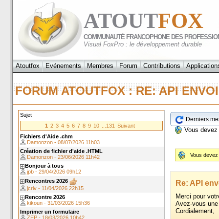
ATOUT
FOX
COMMUNAUTÉ FRANCOPHONE DES PROFESSIO
Visual FoxPro : le développement durable
Atoutfox
Evénements
Membres
Forum
Contributions
Application
FORUM ATOUTFOX : RE: API ENV
Sujet
Derniers me
1
2
3
4
5
6
7
8
9
10
...131
Suivant
Vous devez
Fichiers d'Aide .chm
Damonzon - 08/07/2026 11h03
Création de fichier d'aide .HTML
Vous devez
Damonzon - 23/06/2026 11h42
Bonjour à tous
jpb - 29/04/2026 09h12
Rencontres 2026
Re: API en
jcriv - 11/04/2026 22h15
Merci pour votr
Rencontre 2026
Avez-vous une 
kikoun - 31/03/2026 15h36
Cordialement,
Imprimer un formulaire
ZEP - 18/03/2026 10h42