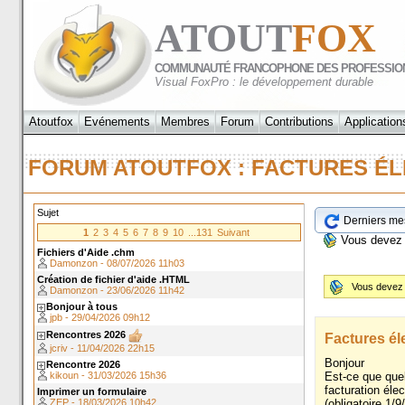
ATOUT
FOX
COMMUNAUTÉ FRANCOPHONE DES PROFESSIO
Visual FoxPro : le développement durable
Atoutfox
Evénements
Membres
Forum
Contributions
Application
FORUM ATOUTFOX : FACTURES 
Sujet
Derniers me
1
2
3
4
5
6
7
8
9
10
...131
Suivant
Vous devez
Fichiers d'Aide .chm
Damonzon - 08/07/2026 11h03
Création de fichier d'aide .HTML
Vous devez
Damonzon - 23/06/2026 11h42
Bonjour à tous
jpb - 29/04/2026 09h12
Rencontres 2026
Factures él
jcriv - 11/04/2026 22h15
Bonjour
Rencontre 2026
Est-ce que que
kikoun - 31/03/2026 15h36
facturation élec
Imprimer un formulaire
ZEP - 18/03/2026 10h42
(obligatoire 1/9