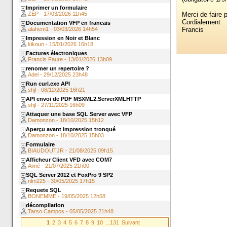
Imprimer un formulaire
Merci de faire 
ZEP - 17/03/2026 11h45
Cordialement
Documentation VFP en francais
Francis
alahem1 - 03/03/2026 14h54
Impression en Noir et Blanc
kikoun - 15/01/2026 16h18
Factures électroniques
Francis Faure - 13/01/2026 13h09
renomer un repertoire ?
Adel - 29/12/2025 23h48
Run curl.exe API
shjl - 08/12/2025 16h21
API envoi de PDF MSXML2.ServerXMLHTTP
shjl - 27/11/2025 16h09
Attaquer une base SQL Server avec VFP
Damonzon - 18/10/2025 15h12
Aperçu avant impression tronqué
Damonzon - 18/10/2025 15h03
Formulaire
BIAUDOUTJR - 21/08/2025 09h15
Afficheur Client VFD avec COM7
Aimé - 21/07/2025 21h00
SQL Server 2012 et FoxPro 9 SP2
nlm225 - 30/05/2025 17h15
Requete SQL
BONEMME - 19/05/2025 12h58
décompilation
Tarso Campos - 05/05/2025 21h48
1
2
3
4
5
6
7
8
9
10
...131
Suivant