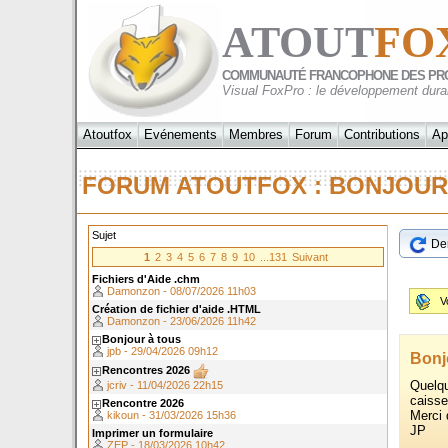
ATOUT
FO
COMMUNAUTÉ FRANCOPHONE DES PR
Visual FoxPro : le développement dura
Atoutfox
Evénements
Membres
Forum
Contributions
Ap
FORUM ATOUTFOX : BONJOU
Sujet
Der
1
2
3
4
5
6
7
8
9
10
...131
Suivant
Fichiers d'Aide .chm
Damonzon - 08/07/2026 11h03
V
Création de fichier d'aide .HTML
Damonzon - 23/06/2026 11h42
Bonjour à tous
jpb - 29/04/2026 09h12
Bonj
Rencontres 2026
Quelqu
jcriv - 11/04/2026 22h15
caisse
Rencontre 2026
Merci 
kikoun - 31/03/2026 15h36
JP
Imprimer un formulaire
ZEP - 18/03/2026 10h42