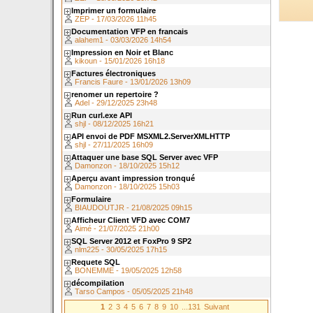
Imprimer un formulaire
ZEP - 17/03/2026 11h45
Documentation VFP en francais
alahem1 - 03/03/2026 14h54
Impression en Noir et Blanc
kikoun - 15/01/2026 16h18
Factures électroniques
Francis Faure - 13/01/2026 13h09
renomer un repertoire ?
Adel - 29/12/2025 23h48
Run curl.exe API
shjl - 08/12/2025 16h21
API envoi de PDF MSXML2.ServerXMLHTTP
shjl - 27/11/2025 16h09
Attaquer une base SQL Server avec VFP
Damonzon - 18/10/2025 15h12
Aperçu avant impression tronqué
Damonzon - 18/10/2025 15h03
Formulaire
BIAUDOUTJR - 21/08/2025 09h15
Afficheur Client VFD avec COM7
Aimé - 21/07/2025 21h00
SQL Server 2012 et FoxPro 9 SP2
nlm225 - 30/05/2025 17h15
Requete SQL
BONEMME - 19/05/2025 12h58
décompilation
Tarso Campos - 05/05/2025 21h48
1
2
3
4
5
6
7
8
9
10
...131
Suivant