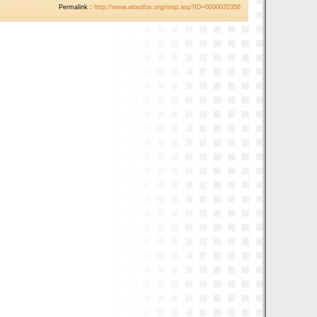
Permalink :
http://www.atoutfox.org/nntp.asp?ID=0000020356