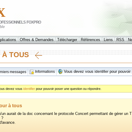
X
OFESSIONNELS FOXPRO
ble
plications
Offres & Demandes
Télécharger
Références
Liens
RSS
N
R À TOUS
Vous devez vous
pour pouvoir 
Informations
identifier
niers messages
ous devez vous
identifier
pour pouvoir poser une question ou répondre.
our à tous
'un aurait de la doc concernant le protocole Concert permettant de gérer un 
 ?
d'avance.