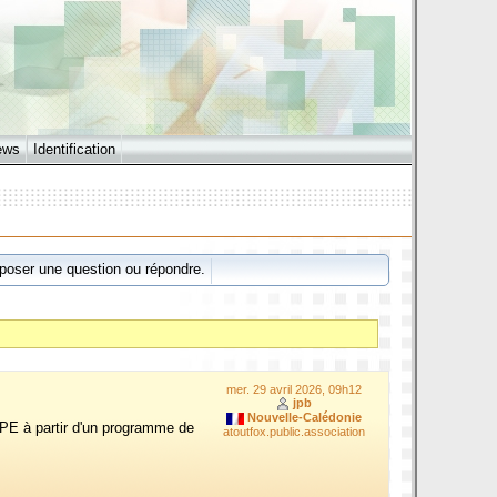
ews
Identification
poser une question ou répondre.
mer. 29 avril 2026, 09h12
jpb
Nouvelle-Calédonie
TPE à partir d'un programme de
atoutfox.public.association