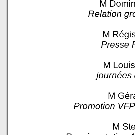
M Domin
Relation g
M Régi
Presse P
M Loui
journées
M Gér
Promotion VFP 
M St