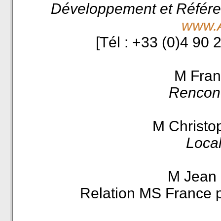
Développement et Référen
www.A
[Tél : +33 (0)4 90
M Fra
Rencont
M Christ
Local
M Jean
Relation MS France p