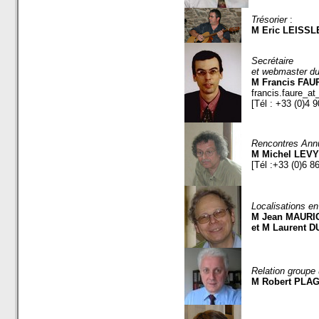
Trésorier
:
M Eric LEISSL
Secrétaire
et webmaster du 
M Francis FAU
francis.faure_a
[Tél : +33 (0)4 
Rencontres Annu
M Michel LEVY
[Tél :+33 (0)6 8
Localisations en
M Jean MAURI
et M Laurent D
Relation groupe
M Robert PLA