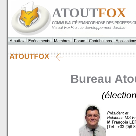
ATOUT
FOX
COMMUNAUTÉ FRANCOPHONE DES PROFESSIO
Visual FoxPro : le développement durable
Atoutfox
Evénements
Membres
Forum
Contributions
Application
ATOUTFOX
Bureau Ato
(électio
Président et
Relations MS Fr
M
François L
[Tél : +33 (0)6 